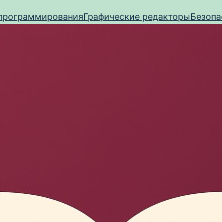
программирования
Графические редакторы
Безопа