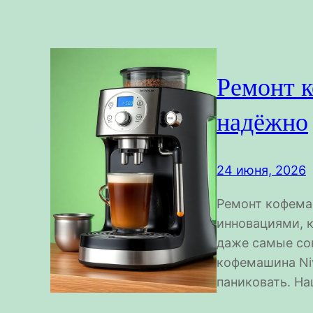
Ремонт 
надёжно
24 июня, 2026
Ремонт кофема
инновациями, к
даже самые со
кофемашина Niv
паниковать. Н