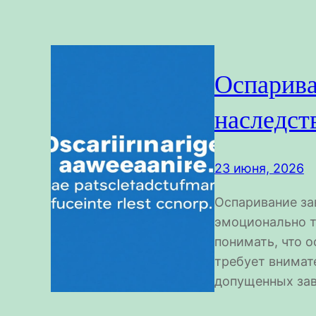
Оспарива
наследст
23 июня, 2026
Оспаривание за
эмоционально т
понимать, что 
требует внимат
допущенных зав