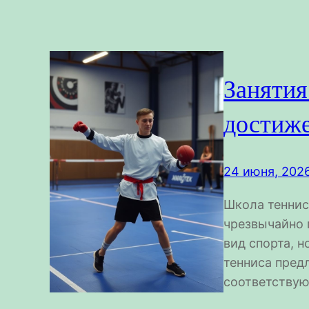
Занятия
достиж
24 июня, 202
Школа тенниса
чрезвычайно 
вид спорта, 
тенниса пред
соответству