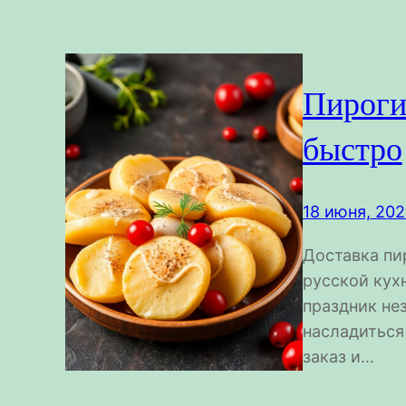
Пироги 
быстро
18 июня, 20
Доставка пи
русской кух
праздник не
насладиться
заказ и…