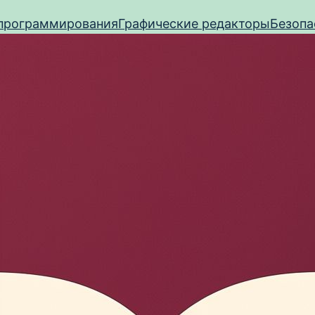
программирования
Графические редакторы
Безопа