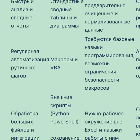
Быстрый
Стандартные
С
предварительно
анализ и
сводные
в
очищенные и
сводные
таблицы и
р
нормализованные
отчёты
диаграммы
п
данные
Требуются базовые
навыки
Регулярная
А
программирования,
автоматизация
Макросы и
п
возможны
рутинных
VBA
о
ограничения
шагов
о
безопасности
макросов
Внешние
скрипты
О
Обработка
(Python,
Нужно рабочее
л
больших
PowerShell)
окружение вне
в
файлов и
+
Excel и навыки
к
интеграции
сохранение
работы с ним