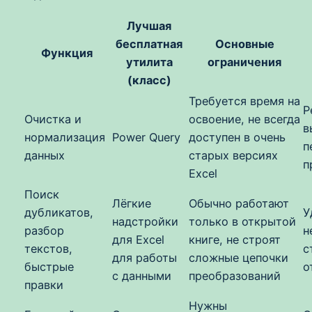
Лучшая
бесплатная
Основные
Функция
утилита
ограничения
(класс)
Требуется время на
Р
Очистка и
освоение, не всегда
в
нормализация
Power Query
доступен в очень
п
данных
старых версиях
п
Excel
Поиск
Лёгкие
Обычно работают
дубликатов,
У
надстройки
только в открытой
разбор
н
для Excel
книге, не строят
текстов,
с
для работы
сложные цепочки
быстрые
о
с данными
преобразований
правки
Нужны