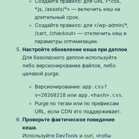
Создайте правило: для URL «*.css,
*.js, /assets/*» — включить кеш на
длительный срок.
Создайте правило: для «/wp-admin/*,
/cart, /checkout» — отключить кеш и
параметры оптимизации.
Настройте обновление кеша при деплое
.
Для безопасного деплоя используйте
либо версионирование файлов, либо
целевой purge.
Версионирование:
app.css?
или
.
v=20260218
app.<hash>.css
Purge по тегам или по префиксам
URL, если CDN это поддерживает.
Проверьте фактическое поведение
кеша
.
Используйте DevTools и curl, чтобы