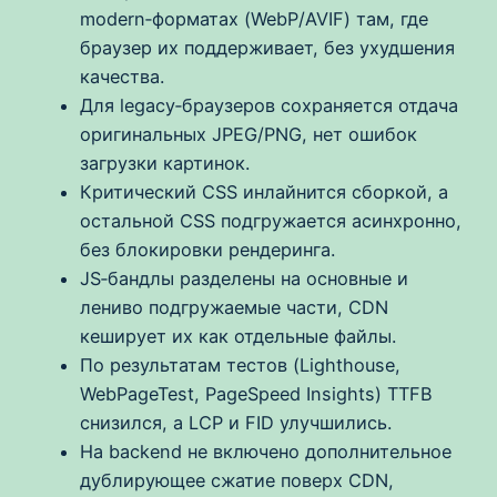
modern‑форматах (WebP/AVIF) там, где
браузер их поддерживает, без ухудшения
качества.
Для legacy‑браузеров сохраняется отдача
оригинальных JPEG/PNG, нет ошибок
загрузки картинок.
Критический CSS инлайнится сборкой, а
остальной CSS подгружается асинхронно,
без блокировки рендеринга.
JS‑бандлы разделены на основные и
лениво подгружаемые части, CDN
кеширует их как отдельные файлы.
По результатам тестов (Lighthouse,
WebPageTest, PageSpeed Insights) TTFB
снизился, а LCP и FID улучшились.
На backend не включено дополнительное
дублирующее сжатие поверх CDN,