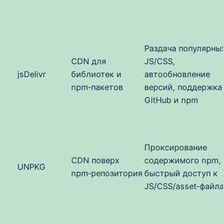
Раздача популярны
CDN для
JS/CSS,
jsDelivr
библиотек и
автообновление
npm‑пакетов
версий, поддержка
GitHub и npm
Проксирование
CDN поверх
содержимого npm,
UNPKG
npm‑репозитория
быстрый доступ к
JS/CSS/asset‑файл