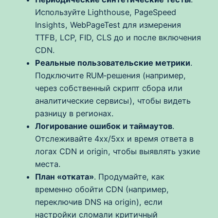
Используйте Lighthouse, PageSpeed
Insights, WebPageTest для измерения
TTFB, LCP, FID, CLS до и после включения
CDN.
Реальные пользовательские метрики
.
Подключите RUM‑решения (например,
через собственный скрипт сбора или
аналитические сервисы), чтобы видеть
разницу в регионах.
Логирование ошибок и таймаутов
.
Отслеживайте 4xx/5xx и время ответа в
логах CDN и origin, чтобы выявлять узкие
места.
План «отката»
. Продумайте, как
временно обойти CDN (например,
переключив DNS на origin), если
настройки сломали критичный