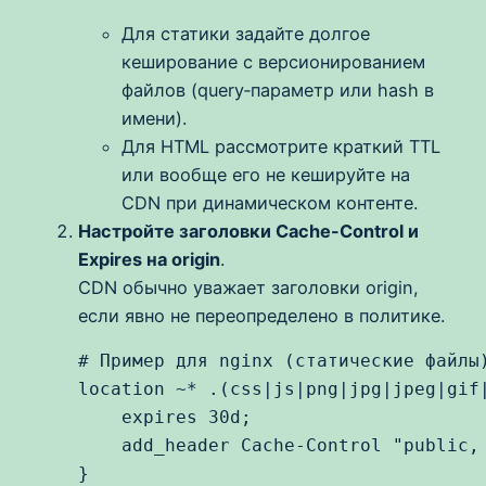
Для статики задайте долгое
кеширование с версионированием
файлов (query‑параметр или hash в
имени).
Для HTML рассмотрите краткий TTL
или вообще его не кешируйте на
CDN при динамическом контенте.
Настройте заголовки Cache-Control и
Expires на origin
.
CDN обычно уважает заголовки origin,
если явно не переопределено в политике.
# Пример для nginx (статические файлы)
location ~* .(css|js|png|jpg|jpeg|gif|
    expires 30d;

    add_header Cache-Control "public, 
}
