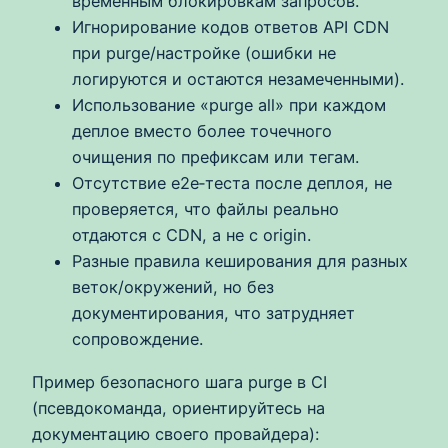
временным блокировкам запросов.
Игнорирование кодов ответов API CDN
при purge/настройке (ошибки не
логируются и остаются незамеченными).
Использование «purge all» при каждом
деплое вместо более точечного
очищения по префиксам или тегам.
Отсутствие e2e‑теста после деплоя, не
проверяется, что файлы реально
отдаются с CDN, а не с origin.
Разные правила кеширования для разных
веток/окружений, но без
документирования, что затрудняет
сопровождение.
Пример безопасного шага purge в CI
(псевдокоманда, ориентируйтесь на
документацию своего провайдера):