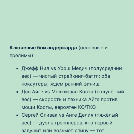
Ключевые бои андеркарда
(основные и
прелимы)
Джефф Нил vs Урош Медич (полусредний
вес) — чистый страйкинг-баттл: оба
нокаутёры, ждём ранний финиш.
Дэн Айге vs Мелкизаэл Коста (полулёгкий
вес) — скорость и техника Айге против
мощи Косты, вероятен KO/TKO.
Сергей Спивак vs Анте Делия (тяжёлый
вес) — дуэль грэпплеров: кто первый
задушит или возьмёт спину — тот