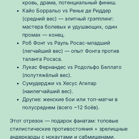
кровь, драма, потенциальный финиш.
Кайо Борральо vs Ренье де Риддер
(средний вес) — элитный грэпплинг:
мастера болевых и удушающих, один
промах — конец.
Роб Фонт vs Рауль Росас-младший
(легчайший вес) — опыт Фонта против
таланта Росаса.
Лукас Фернандес vs Родольфо Беллато
(полутяжёлый вес).
Сумудерджи vs Хесус Агилар
(наилегчайший вес).
Другие: женские бои или топ-матчи в
полусреднем (всего ~12 боёв).
Этот отрезок — подарок фанатам: топовые
стилистические противостояния + зрелищные
андеркарды с нокаутами и сабмишенами.