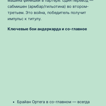
машина финишей в партере: один перевод —
сабмишен (армбар/гильотина) во втором-
третьем. Это война, победитель получит
импульс к титулу.
Ключевые бои андеркарда и со-главное
Брайан Ортега в со-главном — всегда