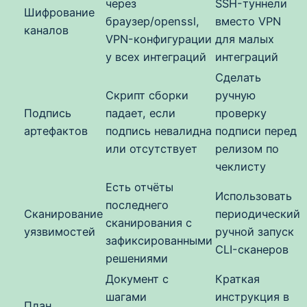
через
SSH-туннели
Шифрование
браузер/openssl,
вместо VPN
каналов
VPN-конфигурации
для малых
у всех интеграций
интеграций
Сделать
Скрипт сборки
ручную
Подпись
падает, если
проверку
артефактов
подпись невалидна
подписи перед
или отсутствует
релизом по
чеклисту
Есть отчёты
Использовать
последнего
Сканирование
периодический
сканирования с
уязвимостей
ручной запуск
зафиксированными
CLI-сканеров
решениями
Документ с
Краткая
шагами
инструкция в
План