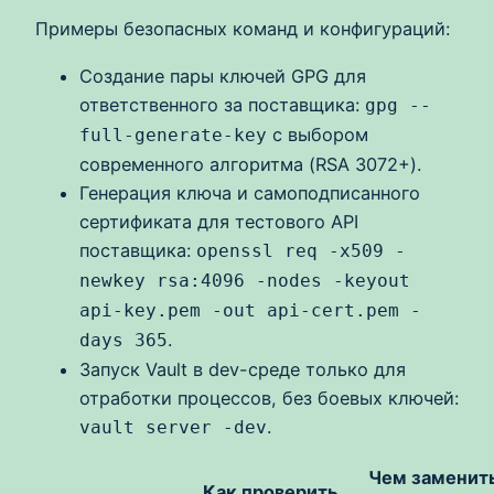
Примеры безопасных команд и конфигураций:
Создание пары ключей GPG для
ответственного за поставщика:
gpg --
с выбором
full-generate-key
современного алгоритма (RSA 3072+).
Генерация ключа и самоподписанного
сертификата для тестового API
поставщика:
openssl req -x509 -
newkey rsa:4096 -nodes -keyout
api-key.pem -out api-cert.pem -
.
days 365
Запуск Vault в dev-среде только для
отработки процессов, без боевых ключей:
.
vault server -dev
Чем заменит
Как проверить