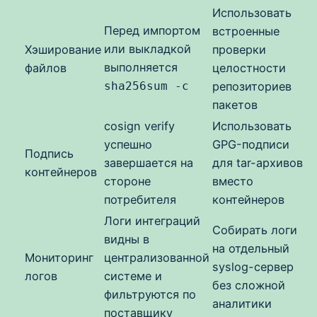
Использовать
Перед импортом
встроенные
или выкладкой
Хэширование
проверки
выполняется
файлов
целостности
sha256sum -c
репозиториев
пакетов
cosign verify
Использовать
успешно
GPG-подписи
Подпись
завершается на
для tar-архивов
контейнеров
стороне
вместо
потребителя
контейнеров
Логи интеграций
Собирать логи
видны в
на отдельный
Мониторинг
централизованной
syslog-сервер
логов
системе и
без сложной
фильтруются по
аналитики
поставщику