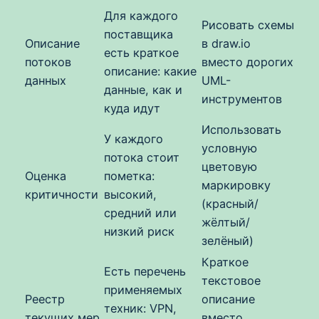
Для каждого
Рисовать схемы
поставщика
Описание
в draw.io
есть краткое
потоков
вместо дорогих
описание: какие
данных
UML-
данные, как и
инструментов
куда идут
Использовать
У каждого
условную
потока стоит
цветовую
Оценка
пометка:
маркировку
критичности
высокий,
(красный/
средний или
жёлтый/
низкий риск
зелёный)
Краткое
Есть перечень
текстовое
применяемых
Реестр
описание
техник: VPN,
текущих мер
вместо