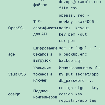
devops@example.com
файлов
file.csv
openssl req -
TLS-
newkey rsa:4096 -
OpenSSL
сертификаты
nodes -keyout
для API
key.pem -out
csr.pem
Шифрование
age -r "age1..." -
age
бэкапов и
o backup.enc
выгрузок
backup.sql
Использование
Хранение
vault
Vault OSS
токенов и
kv put secret/app
ключей
db_password=...
cosign sign --key
Подпись
cosign
cosign.key
контейнеров
registry/app:tag