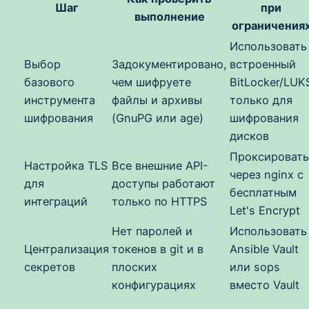
Шаг
при
выполнение
ограничения
Использовать
Выбор
Задокументировано,
встроенный
базового
чем шифруете
BitLocker/LUK
инструмента
файлы и архивы
только для
шифрования
(GnuPG или age)
шифрования
дисков
Проксировать
Настройка TLS
Все внешние API-
через nginx с
для
доступы работают
бесплатным
интеграций
только по HTTPS
Let's Encrypt
Нет паролей и
Использовать
Централизация
токенов в git и в
Ansible Vault
секретов
плоских
или sops
конфигурациях
вместо Vault