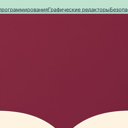
программирования
Графические редакторы
Безопа