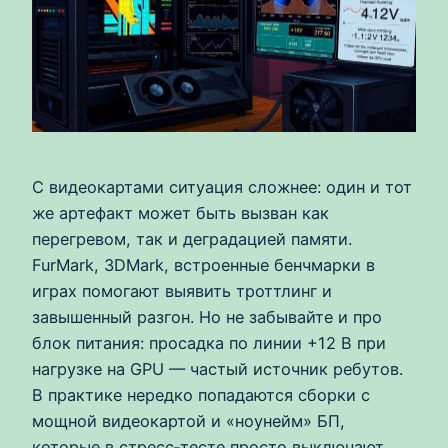
С видеокартами ситуация сложнее: один и тот
же артефакт может быть вызван как
перегревом, так и деградацией памяти.
FurMark, 3DMark, встроенные бенчмарки в
играх помогают выявить троттлинг и
завышенный разгон. Но не забывайте и про
блок питания: просадка по линии +12 В при
нагрузке на GPU — частый источник ребутов.
В практике нередко попадаются сборки с
мощной видеокартой и «ноунейм» БП,
которые в стресс‑тесте просто выключают