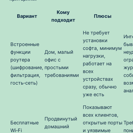
Кому
Вариант
Плюсы
подходит
Не требует
Инт
установки
Встроенные
быв
софта, минимум
функции
Дом, малый
неу
нагрузки,
роутера
офис с
огр
работает на
(шифрование,
простыми
жур
всех
фильтрация,
требованиями
соб
устройствах
гость‑сеть)
воз
сразу, обычно
ана
уже есть
Показывают
всех клиентов,
Продвинутый
Бесплатные
открытые порты
Тре
домашний
Wi‑Fi
и уязвимые
пон