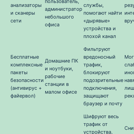
пользователь,
анализаторы
службы,
рез
администратор
и сканеры
помогают найти
инт
небольшого
сети
«дырявые»
вру
офиса
устройства и
плохой канал
Фильтруют
Бесплатные
вредоносный
Мог
Домашние ПК
комплексные
трафик,
сла
и ноутбуки,
пакеты
блокируют
ино
рабочие
безопасности
подозрительные
нав
станции в
(антивирус +
подключения,
лиш
малом офисе
файервол)
защищают
рек
браузер и почту
Шифруют весь
трафик от
Сни
устройства,