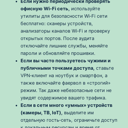
Если нужно периодически проверять
офисную Wi‑Fi сеть,
используйте
утилиты для безопасности Wi‑Fi сети
бесплатно: сканеры устройств,
анализаторы каналов Wi‑Fi и проверку
открытых портов. После аудита
отключайте лишние службы, меняйте
пароли и обновляйте прошивки.
Если вы часто пользуетесь чужими и
публичными точками доступа,
ставьте
VPN‑клиент на ноутбук и смартфон, а
также включайте фаервол в «строгий»
режим. Так даже небезопасные сети не
увидят содержимое вашего трафика.
Если в сети много «умных» устройств
(камеры, ТВ, IoT),
выделите им
отдельную гость‑сеть, ограничьте доступ
к локальным ресурсам и время от