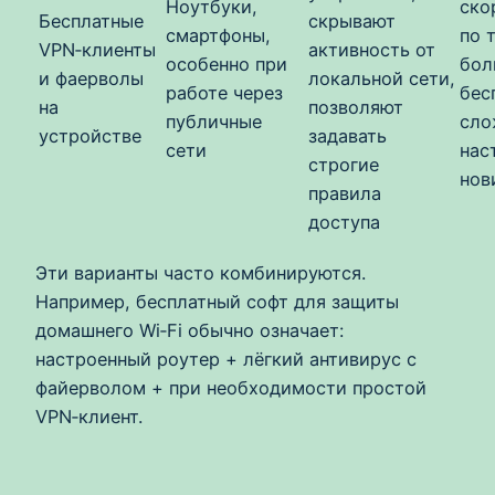
Ноутбуки,
ско
Бесплатные
скрывают
смартфоны,
по 
VPN‑клиенты
активность от
особенно при
бол
и фаерволы
локальной сети,
работе через
бес
на
позволяют
публичные
сло
устройстве
задавать
сети
нас
строгие
нов
правила
доступа
Эти варианты часто комбинируются.
Например, бесплатный софт для защиты
домашнего Wi‑Fi обычно означает:
настроенный роутер + лёгкий антивирус с
файерволом + при необходимости простой
VPN‑клиент.