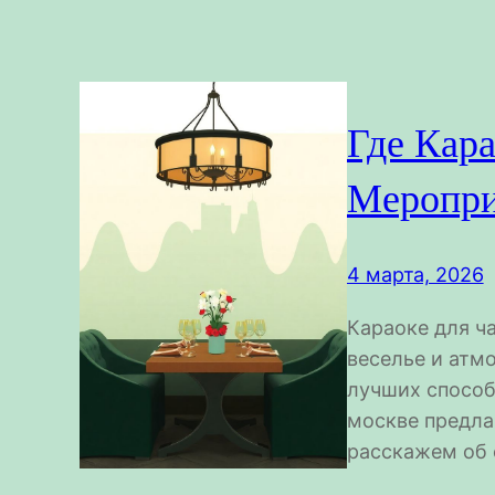
Где Кар
Меропри
4 марта, 2026
Караоке для ч
веселье и атм
лучших способ
москве предла
расскажем об 