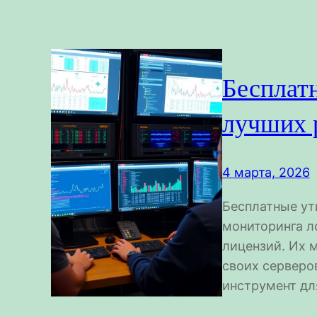
Бесплатн
лучших 
4 марта, 2026
Бесплатные ути
мониторинга л
лицензий. Их 
своих серверо
инструмент дл