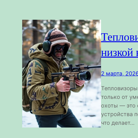
Теплови
низкой
2 марта, 202
Тепловизоры 
только от ум
охоты — это 
устройства п
что делает…